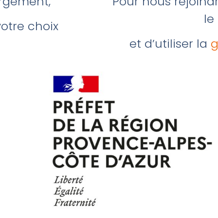
rgement,
Pour nous rejoind
le
otre choix
et d’utiliser la
g