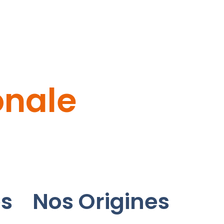
onale
és
Nos Origines