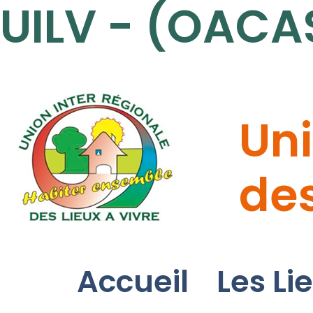
UILV - (OACA
Uni
des
Accueil
Les Li