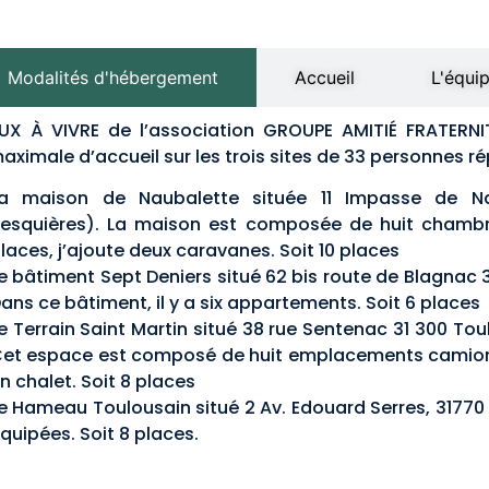
Modalités d'hébergement
Accueil
L'équi
EUX À VIVRE de l’association GROUPE AMITIÉ FRATERN
aximale d’accueil sur les trois sites de 33 personnes r
a maison de Naubalette située 11 Impasse de Na
esquières). La maison est composée de huit chamb
laces, j’ajoute deux caravanes. Soit 10 places
e bâtiment Sept Deniers situé 62 bis route de Blagnac 
ans ce bâtiment, il y a six appartements. Soit 6 places
e Terrain Saint Martin situé 38 rue Sentenac 31 300 To
et espace est composé de huit emplacements camion
n chalet. Soit 8 places
e Hameau Toulousain situé 2 Av. Edouard Serres, 31770 
quipées. Soit 8 places.