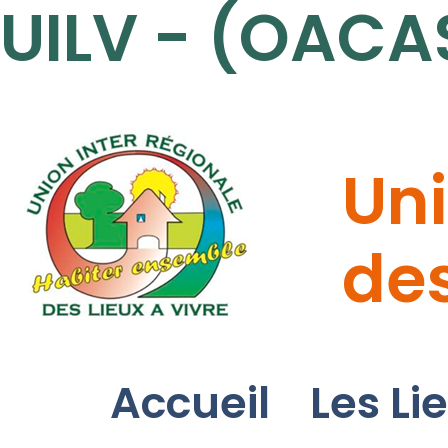
UILV - (OACA
Uni
des
Accueil
Les Li