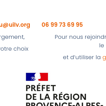
u@uilv.org
06 99 73 69 95
rgement,
Pour nous rejoind
le
otre choix
et d’utiliser la
g