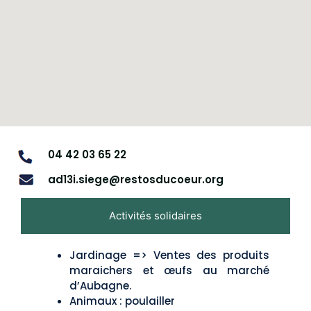
04 42 03 65 22
ad13i.siege@restosducoeur.org
Activités solidaires
Jardinage => Ventes des produits
maraichers et œufs au marché
d’Aubagne.
Animaux : poulailler